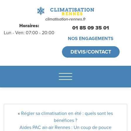
déplacements
gratuits
sans
climatisation-rennes.fr
Horaires:
01 85 09 35 01
Lun - Ven: 07:00 - 20:00
engagement
NOS ENGAGEMENTS
appelez-nous :
DEVIS/CONTACT
01.85.09.35.01
«
Régler sa climatisation en été : quels sont les
bénéfices ?
Aides PAC air-air Rennes : Un coup de pouce