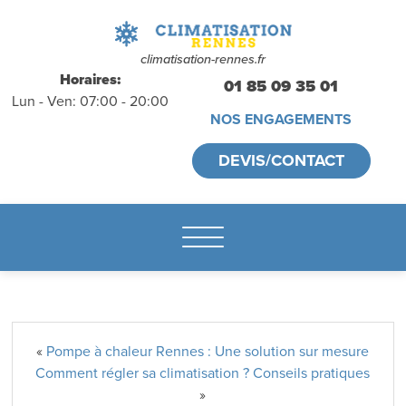
déplacements
gratuits
sans
climatisation-rennes.fr
Horaires:
01 85 09 35 01
Lun - Ven: 07:00 - 20:00
engagement
NOS ENGAGEMENTS
appelez-nous :
DEVIS/CONTACT
01.85.09.35.01
«
Pompe à chaleur Rennes : Une solution sur mesure
Comment régler sa climatisation ? Conseils pratiques
»