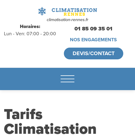
déplacements
gratuits
sans
climatisation-rennes.fr
Horaires:
01 85 09 35 01
Lun - Ven: 07:00 - 20:00
engagement
NOS ENGAGEMENTS
appelez-nous :
DEVIS/CONTACT
01.85.09.35.01
Tarifs
Climatisation