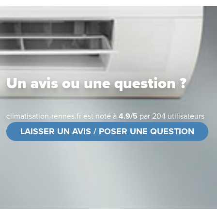
Un avis ou une question ?
climatisation-rennes.fr
est noté à
4.9
/
5
par
204
utilisateurs
LAISSER UN AVIS / POSER UNE QUESTION