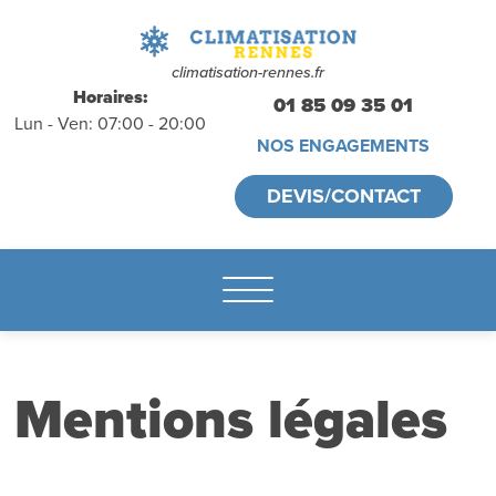
déplacements
gratuits
sans
climatisation-rennes.fr
Horaires:
01 85 09 35 01
Lun - Ven: 07:00 - 20:00
engagement
NOS ENGAGEMENTS
appelez-nous :
DEVIS/CONTACT
01.85.09.35.01
Mentions légales